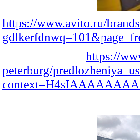
https://www.avito.ru/bran
gdlkerfdnwq=101&page_fr
https://ww
peterburg/predlozheniya_
context=H4sIAAAAAAAA